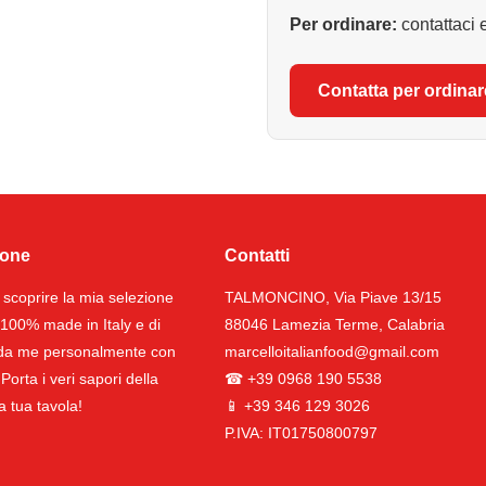
Per ordinare:
contattaci e
Contatta per ordinar
ione
Contatti
 scoprire la mia selezione
TALMONCINO, Via Piave 13/15
i 100% made in Italy e di
88046 Lamezia Terme, Calabria
ti da me personalmente con
marcelloitalianfood@gmail.com
Porta i veri sapori della
☎ +39 0968 190 5538
la tua tavola!
📱 +39 346 129 3026
P.IVA: IT01750800797