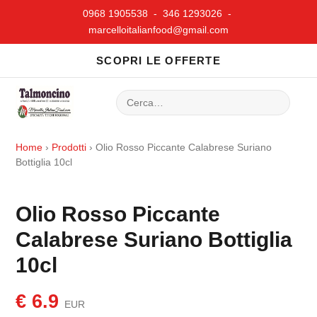
0968 1905538 - 346 1293026 -
marcelloitalianfood@gmail.com
SCOPRI LE OFFERTE
Home
›
Prodotti
›
Olio Rosso Piccante Calabrese Suriano
Bottiglia 10cl
Olio Rosso Piccante
Calabrese Suriano Bottiglia
10cl
€ 6.9
EUR