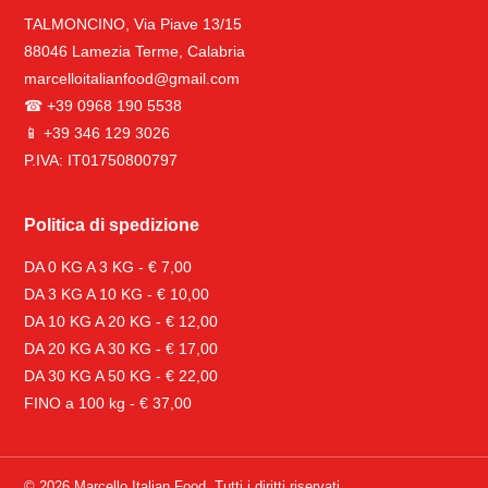
TALMONCINO, Via Piave 13/15
88046 Lamezia Terme, Calabria
marcelloitalianfood@gmail.com
☎ +39 0968 190 5538
📱 +39 346 129 3026
P.IVA: IT01750800797
Politica di spedizione
DA 0 KG A 3 KG - € 7,00
DA 3 KG A 10 KG - € 10,00
DA 10 KG A 20 KG - € 12,00
DA 20 KG A 30 KG - € 17,00
DA 30 KG A 50 KG - € 22,00
FINO a 100 kg - € 37,00
© 2026 Marcello Italian Food. Tutti i diritti riservati.