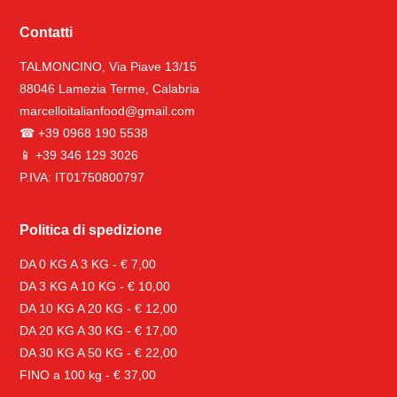
Contatti
TALMONCINO, Via Piave 13/15
88046 Lamezia Terme, Calabria
marcelloitalianfood@gmail.com
☎ +39 0968 190 5538
📱 +39 346 129 3026
P.IVA: IT01750800797
Politica di spedizione
DA 0 KG A 3 KG - € 7,00
DA 3 KG A 10 KG - € 10,00
DA 10 KG A 20 KG - € 12,00
DA 20 KG A 30 KG - € 17,00
DA 30 KG A 50 KG - € 22,00
FINO a 100 kg - € 37,00